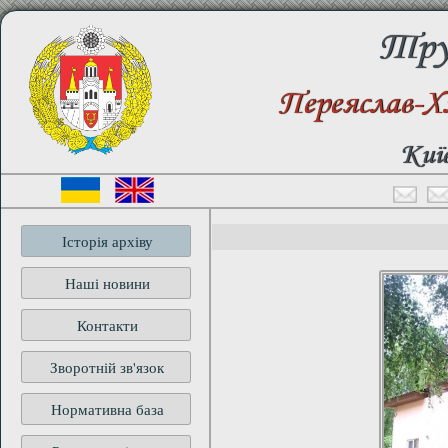
Труд
Переяслав-Х
Київ
Історія архіву
Наші новини
Контакти
Зворотній зв'язок
Нормативна база