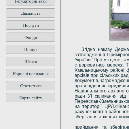
Регуляторні акти
Діяльність
Послуги
Фонди
Пошук
Згідно наказу Держа
затвердження Примірног
України "Про місцеве са
Штати
створюватись мережа Тр
Хмельницькому районі фу
Корисні посилання
архівів при сільських ра
документів,нагромадже
Статистика
правовідносин юридичних
Національного архівного
ради УІ скликання від 
Карта сайту
Переяслав-Хмельницького
на території ЦРЛ.Фінан
рахунок коштів районног
зберігання архівних д
До повноваж
приймання та зберіган