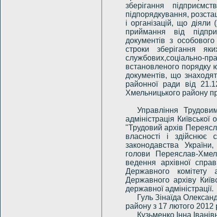
зберігання підприємс
підпорядкування, розсташ
і організацій, що діяли 
приймання від підприє
документів з особового 
строки зберігання яки
службових,соціально-
встановленого порядку ю
документів, що знаходя
районної ради від 21.1
Хмельницького району при
Управління Трудови
адміністрація Київської
"Трудовий архів Переясл
власності і здійснює 
законодавства України
голови Переяслав-Хмель
ведення архівної спра
Державного комітету а
Державного архіву Київс
державної адміністрації.
Гуль Зінаїда Олексан
району з 17 лютого 2012 
Кузьменко Інна Іванів